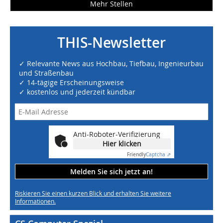
Mehr Stellen
THIS-Newsletter
✓ Relevante News aus Hochbau, Tiefbau, Ingenieurbau
und Straßenbau
✓ 14-tägige Erscheinungsweise
✓ kostenlos und jederzeit kündbar
Anti-Roboter-Verifizierung
Hier klicken
Friendly
Captcha ⇗
Melden Sie sich jetzt an!
Riskieren Sie einen kurzen Blick und erhalten Sie weitere
Informationen.