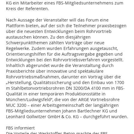
KG ein Mitarbeiter eines FBS-Mitgliedsunternehmens zum
Kreis der Referenten.
Nach Aussage der Veranstalter will das Forum eine
Plattform bieten, auf der sich die Teilnehmer praxisbezogen
über die neuesten Entwicklungen beim Rohrvortrieb
austauschen können. Zu den diesjährigen
Schwerpunktthemen zählten Vorträge über neue
Regelwerke. Zudem wurden Erfahrungen ausgetauscht,
Orientierungshilfen für die Auftragsvergabe gegeben und
Entwicklungen bei den Rohrvortriebsverfahren vorgestellt.
Inhaltlich abgerundet wurde die Veranstaltung durch
Praxisberichte über innovative und spektakuläre
Rohrvortriebsmaßnahmen, darunter ein Vortrag über die
„Herstellung, Qualitätssicherung und den Einbau von 1700
m Stahlbetonvortriebsrohren DN 3200/DA 4100 mm in FBS-
Qualität in einer temporären Produktionsstätte in
München/Ludwigsfeld“, die von der ARGE Vortriebsrohre
MUC 3200 – einer Arbeitsgemeinschaft der langjährigen
FBS-Mitgliedsunternehmen Johann Bartlechner KG und
Leonhard Gollwitzer GmbH & Co. KG – durchgeführt wurden.
FBS informiert
Die Vorteile des Werkstoffes Beton machte der FBS-