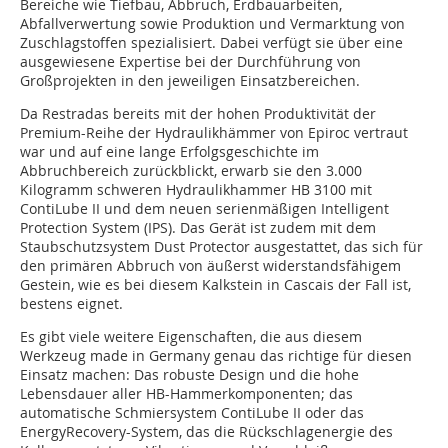
Bereiche wie Tiefbau, Abbruch, Erdbauarbeiten,
Abfallverwertung sowie Produktion und Vermarktung von
Zuschlagstoffen spezialisiert. Dabei verfügt sie über eine
ausgewiesene Expertise bei der Durchführung von
Großprojekten in den jeweiligen Einsatzbereichen.
Da Restradas bereits mit der hohen Produktivität der
Premium-Reihe der Hydraulikhämmer von Epiroc vertraut
war und auf eine lange Erfolgsgeschichte im
Abbruchbereich zurückblickt, erwarb sie den 3.000
Kilogramm schweren Hydraulikhammer HB 3100 mit
ContiLube II und dem neuen serienmäßigen Intelligent
Protection System (IPS). Das Gerät ist zudem mit dem
Staubschutzsystem Dust Protector ausgestattet, das sich für
den primären Abbruch von äußerst widerstandsfähigem
Gestein, wie es bei diesem Kalkstein in Cascais der Fall ist,
bestens eignet.
Es gibt viele weitere Eigenschaften, die aus diesem
Werkzeug made in Germany genau das richtige für diesen
Einsatz machen: Das robuste Design und die hohe
Lebensdauer aller HB-Hammerkomponenten; das
automatische Schmiersystem ContiLube II oder das
EnergyRecovery-System, das die Rückschlagenergie des