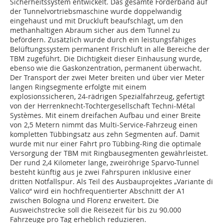
Sicherheitssystem entwickelt. Das gesamte Förderband auf
der Tunnelvortriebsmaschine wurde doppelwandig
eingehaust und mit Druckluft beaufschlagt, um den
methanhaltigen Abraum sicher aus dem Tunnel zu
befördern. Zusätzlich wurde durch ein leistungsfähiges
Belüftungssystem permanent Frischluft in alle Bereiche der
TBM zugeführt. Die Dichtigkeit dieser Einhausung wurde,
ebenso wie die Gaskonzentration, permanent überwacht.
Der Transport der zwei Meter breiten und über vier Meter
langen Ringsegmente erfolgte mit einem
explosionssicheren, 24-rädrigen Spezialfahrzeug, gefertigt
von der Herrenknecht-Tochtergesellschaft Techni-Métal
Systèmes. Mit einem dreifachen Aufbau und einer Breite
von 2,5 Metern nimmt das Multi-Service-Fahrzeug einen
kompletten Tübbingsatz aus zehn Segmenten auf. Damit
wurde mit nur einer Fahrt pro Tübbing-Ring die optimale
Versorgung der TBM mit Ringbausegmenten gewährleistet.
Der rund 2,4 Kilometer lange, zweiröhrige Sparvo-Tunnel
besteht künftig aus je zwei Fahrspuren inklusive einer
dritten Notfallspur. Als Teil des Ausbauprojektes „Variante di
Valico“ wird ein hochfrequentierter Abschnitt der A1
zwischen Bologna und Florenz erweitert. Die
Ausweichstrecke soll die Reisezeit für bis zu 90.000
Fahrzeuge pro Tag erheblich reduzieren.