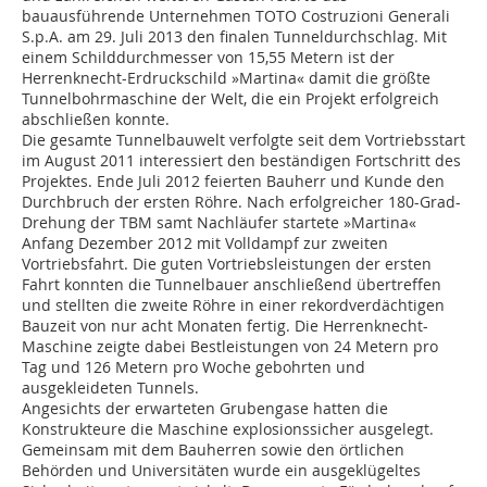
bauausführende Unternehmen TOTO Costruzioni Generali
S.p.A. am 29. Juli 2013 den finalen Tunneldurchschlag. Mit
einem Schilddurchmesser von 15,55 Metern ist der
Herrenknecht-Erdruckschild »Martina« damit die größte
Tunnelbohrmaschine der Welt, die ein Projekt erfolgreich
abschließen konnte.
Die gesamte Tunnelbauwelt verfolgte seit dem Vortriebsstart
im August 2011 interessiert den beständigen Fortschritt des
Projektes. Ende Juli 2012 feierten Bauherr und Kunde den
Durchbruch der ersten Röhre. Nach erfolgreicher 180-Grad-
Drehung der TBM samt Nachläufer startete »Martina«
Anfang Dezember 2012 mit Volldampf zur zweiten
Vortriebsfahrt. Die guten Vortriebsleistungen der ersten
Fahrt konnten die Tunnelbauer anschließend übertreffen
und stellten die zweite Röhre in einer rekordverdächtigen
Bauzeit von nur acht Monaten fertig. Die Herrenknecht-
Maschine zeigte dabei Bestleistungen von 24 Metern pro
Tag und 126 Metern pro Woche gebohrten und
ausgekleideten Tunnels.
Angesichts der erwarteten Grubengase hatten die
Konstrukteure die Maschine explosionssicher ausgelegt.
Gemeinsam mit dem Bauherren sowie den örtlichen
Behörden und Universitäten wurde ein ausgeklügeltes