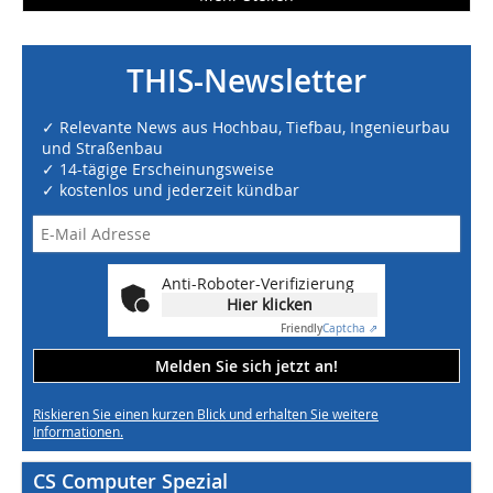
THIS-Newsletter
✓ Relevante News aus Hochbau, Tiefbau, Ingenieurbau
und Straßenbau
✓ 14-tägige Erscheinungsweise
✓ kostenlos und jederzeit kündbar
Anti-Roboter-Verifizierung
Hier klicken
Friendly
Captcha ⇗
Melden Sie sich jetzt an!
Riskieren Sie einen kurzen Blick und erhalten Sie weitere
Informationen.
CS Computer Spezial