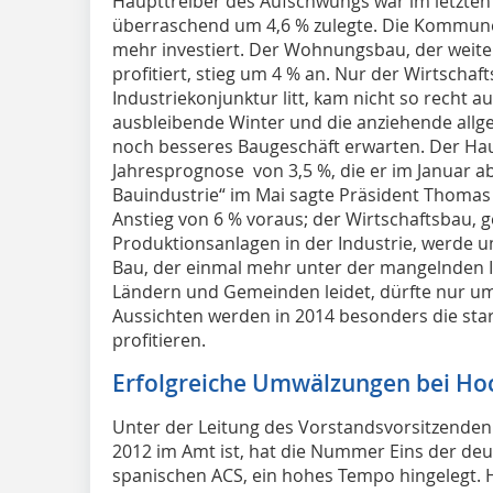
Haupttreiber des Aufschwungs war im letzten J
überraschend um 4,6 % zulegte. Die Kommune
mehr investiert. Der Wohnungsbau, der weiter
profitiert, stieg um 4 % an. Nur der Wirtscha
Industriekonjunktur litt, kam nicht so recht a
ausbleibende Winter und die anziehende allge
noch besseres Baugeschäft erwarten. Der Hau
Jahresprognose von 3,5 %, die er im Januar ab
Bauindustrie“ im Mai sagte Präsident Thoma
Anstieg von 6 % voraus; der Wirtschaftsbau,
Produktionsanlagen in der Industrie, werde um
Bau, der einmal mehr unter der mangelnden I
Ländern und Gemeinden leidet, dürfte nur um
Aussichten werden in 2014 besonders die sta
profitieren.
Erfolgreiche Umwälzungen bei Hoc
Unter der Leitung des Vorstandsvorsitzenden
2012 im Amt ist, hat die Nummer Eins der de
spanischen ACS, ein hohes Tempo hingelegt. H