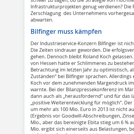
schwer zu sagen, ob die Strategie von Hochti
Infrastrukturprojekten genug verdienen? Die 
Zerschlagung des Unternehmens vorhergesag
abwarten.
Bilfinger muss kämpfen
Der Industrieservice-Konzern Bilfinger ist nic
Die Zeiten sindrauer geworden. Die erfolgs
gehen. Dennoch bleibt Roland Koch gelassen. I
von Hessen hatte er Schlimmeres zu bestehen.
Betrachtung im letzten Jahr zu optimistisch, a
Zuständen“ bei Bilfinger sprachen. Allerding
Koch vor dem zunehmenden Margendruck im i
warnte. Bei der Bilanzpressekonferenz im Mär
dann auch als „herausfordernd“ und für das lau
„positive Weiterentwicklung für möglich“. De
um mehr als 100 Mio. Euro in 2013 ist nicht a
(Ergebnis vor Goodwill-Abschreibungen, Zins
Mio., aber das bereinigte Ebita stieg um 6 % a
Mio. ergibt sich einerseits aus Belastungen, 