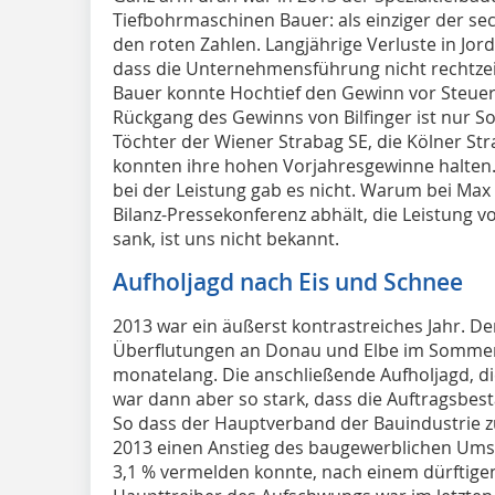
Tiefbohrmaschinen Bauer: als einziger der se
den roten Zahlen. Langjährige Verluste in Jo
dass die Unternehmensführung nicht rechtzei
Bauer konnte Hochtief den Gewinn vor Steuern
Rückgang des Gewinns von Bilfinger ist nur S
Töchter der Wiener Strabag SE, die Kölner Str
konnten ihre hohen Vorjahresgewinne halten
bei der Leistung gab es nicht. Warum bei Max 
Bilanz-Pressekonferenz abhält, die Leistung vo
sank, ist uns nicht bekannt.
Aufholjagd nach Eis und Schnee
2013 war ein äußerst kontrastreiches Jahr. Der
Überflutungen an Donau und Elbe im Sommer
monatelang. Die anschließende Aufholjagd, d
war dann aber so stark, dass die Auftragsbest
So dass der Hauptverband der Bauindustrie 
2013 einen Anstieg des baugewerblichen Um
3,1 % vermelden konnte, nach einem dürftigen