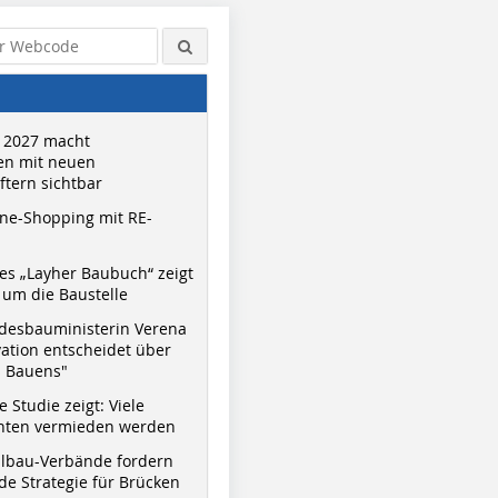
 2027 macht
n mit neuen
tern sichtbar
ne-Shopping mit RE-
s „Layher Baubuch“ zeigt
um die Baustelle
desbauministerin Verena
vation entscheidet über
s Bauens"
 Studie zeigt: Viele
nnten vermieden werden
hlbau-Verbände fordern
e Strategie für Brücken