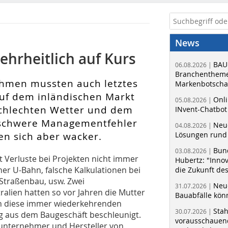
News
hrheitlich auf Kurs
BAU
06.08.2026 |
Branchentheme
hmen mussten auch letztes
Markenbotschaf
uf dem inländischen Markt
Onli
05.08.2026 |
chlechten Wetter und dem
INvent-Chatbot
 schwere Managementfehler
Neue
04.08.2026 |
en sich aber wacker.
Lösungen rund 
Bun
03.08.2026 |
t Verluste bei Projekten nicht immer
Hubertz: "Inno
ner U-Bahn, falsche Kalkulationen bei
die Zukunft de
Straßenbau, usw. Zwei
Neue
31.07.2026 |
ralien hatten so vor Jahren die Mutter
Bauabfälle kö
ben diese immer wiederkehrenden
Sta
30.07.2026 |
g aus dem Baugeschäft beschleunigt.
vorausschauend
uunternehmer und Hersteller von