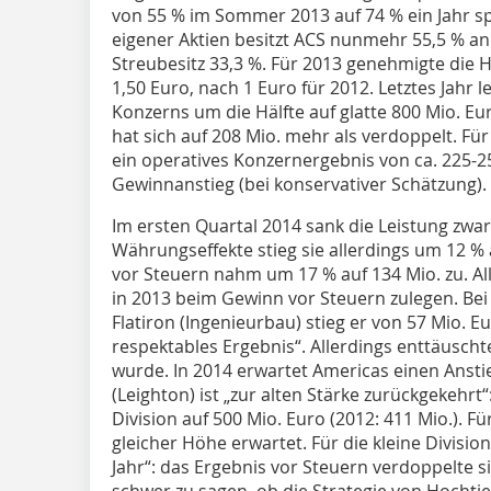
von 55 % im Sommer 2013 auf 74 % ein Jahr s
eigener Aktien besitzt ACS nunmehr 55,5 % an 
Streubesitz 33,3 %. Für 2013 genehmigte die
1,50 Euro, nach 1 Euro für 2012. Letztes Jahr 
Konzerns um die Hälfte auf glatte 800 Mio. E
hat sich auf 208 Mio. mehr als verdoppelt. Fü
ein operatives Konzernergebnis von ca. 225-25
Gewinnanstieg (bei konservativer Schätzung).
Im ersten Quartal 2014 sank die Leistung zwar
Währungseffekte stieg sie allerdings um 12 % 
vor Steuern nahm um 17 % auf 134 Mio. zu. Al
in 2013 beim Gewinn vor Steuern zulegen. Be
Flatiron (Ingenieurbau) stieg er von 57 Mio. Eu
respektables Ergebnis“. Allerdings enttäusch
wurde. In 2014 erwartet Americas einen Anstie
(Leighton) ist „zur alten Stärke zurückgekehrt“
Division auf 500 Mio. Euro (2012: 411 Mio.). Fü
gleicher Höhe erwartet. Für die kleine Divisio
Jahr“: das Ergebnis vor Steuern verdoppelte sic