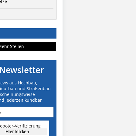
etze
Mehr Stellen
Newsletter
News aus Hochbau,
nieurbau und Straßenbau
rscheinungsweise
nd jederzeit kündbar
oboter-Verifizierung
Hier klicken