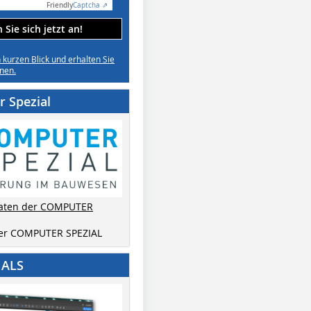
Friendly
Captcha ⇗
Sie sich jetzt an!
n kurzen Blick und erhalten Sie
nen.
 Spezial
aten der COMPUTER
der COMPUTER SPEZIAL
IALS