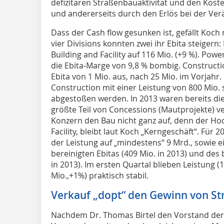
defizitären Straßenbauaktivität und den Kost
und andererseits durch den Erlös bei der Ver
Dass der Cash flow gesunken ist, gefällt Koch 
vier Divisions konnten zwei ihr Ebita steigern:
Building and Facility auf 116 Mio. (+9 %). Powe
die Ebita-Marge von 9,8 % bombig. Constructi
Ebita von 1 Mio. aus, nach 25 Mio. im Vorjahr. 
Construction mit einer Leistung von 800 Mio. 
abgestoßen werden. In 2013 waren bereits die
größte Teil von Concessions (Mautprojekte) ve
Konzern den Bau nicht ganz auf, denn der Hoch
Facility, bleibt laut Koch „Kerngeschäft“. Für
der Leistung auf „mindestens“ 9 Mrd., sowie e
bereinigten Ebitas (409 Mio. in 2013) und des
in 2013). Im ersten Quartal blieben Leistung (
Mio.,+1%) praktisch stabil.
Verkauf „dopt“ den Gewinn von St
Nachdem Dr. Thomas Birtel den Vorstand der 