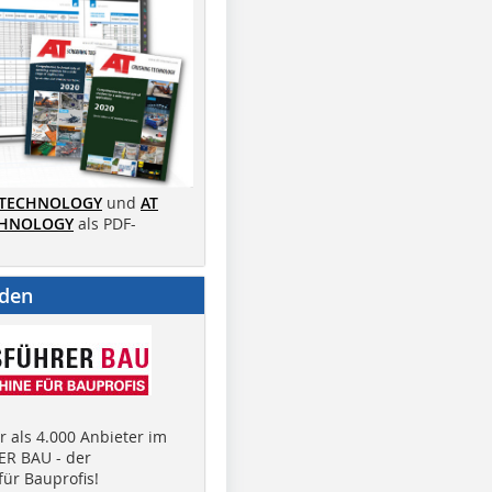
 TECHNOLOGY
und
AT
CHNOLOGY
als PDF-
nden
 als 4.000 Anbieter im
R BAU - der
ür Bauprofis!