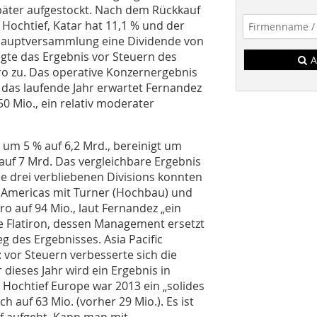
päter aufgestockt. Nach dem Rückkauf
Hochtief, Katar hat 11,1 % und der
 Hauptversammlung eine Dividende von
legte das Ergebnis vor Steuern des
A
uro zu. Das operative Konzernergebnis
r das laufende Jahr erwartet Fernandez
0 Mio., ein relativ moderater
 um 5 % auf 6,2 Mrd., bereinigt um
auf 7 Mrd. Das vergleichbare Ergebnis
le drei verbliebenen Divisions konnten
i Americas mit Turner (Hochbau) und
ro auf 94 Mio., laut Fernandez „ein
te Flatiron, dessen Management ersetzt
g des Ergebnisses. Asia Pacific
: vor Steuern verbesserte sich die
r dieses Jahr wird ein Ergebnis in
n Hochtief Europe war 2013 ein „solides
h auf 63 Mio. (vorher 29 Mio.). Es ist