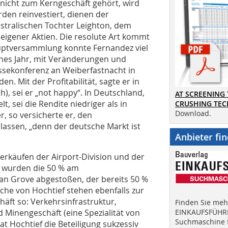
 nicht zum Kerngeschäft gehört, wird
erden reinvestiert, dienen der
stralischen Tochter Leighton, dem
eigener Aktien. Die resolute Art kommt
Hauptversammlung konnte Fernandez viel
hes Jahr, mit Veränderungen und
essekonferenz an Weiberfastnacht in
en. Mit der Profitabilität, sagte er in
), sei er „not happy“. In Deutschland,
AT SCREENING
t, sei die Rendite niedriger als in
CRUSHING TE
Download.
, so versicherte er, den
lassen, „denn der deutsche Markt ist
Anbieter fi
erkäufen der Airport-Division und der
4 wurden die 50 % am
an Grove abgestoßen, der bereits 50 %
eiche von Hochtief stehen ebenfalls zur
häft so: Verkehrsinfrastruktur,
Finden Sie mehr
d Minengeschäft (eine Spezialität von
EINKAUFSFÜHRE
Suchmaschine f
at Hochtief die Beteiligung sukzessiv