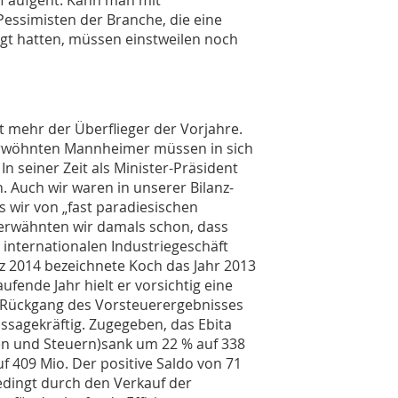
ef aufgeht. Kann man mit
Pessimisten der Branche, die eine
t hatten, müssen einstweilen noch
ht mehr der Überflieger der Vorjahre.
verwöhnten Mannheimer müssen in sich
n seiner Zeit als Minister-Präsident
 Auch wir waren in unserer Bilanz-
ls wir von „fast paradiesischen
s erwähnten wir damals schon, dass
nternationalen Industriegeschäft
z 2014 bezeichnete Koch das Jahr 2013
fende Jahr hielt er vorsichtig eine
r Rückgang des Vorsteuerergebnisses
ussagekräftig. Zugegeben, das Ebita
en und Steuern)sank um 22 % auf 338
uf 409 Mio. Der positive Saldo von 71
bedingt durch den Verkauf der