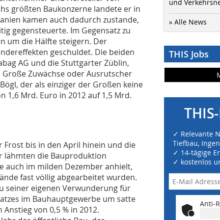
und Verkehrsn
chs größten Baukonzerne landete er in
rdanien kamen auch dadurch zustande,
» Alle News
tig gegensteuerte. Im Gegensatz zu
 um die Hälfte steigern. Der
ondereffekten geschuldet. Die beiden
THIS Jobs
abag AG und die Stuttgarter Züblin,
. Große Zuwächse oder Ausrutscher
Bögl, der als einziger der Großen keine
n 1,6 Mrd. Euro in 2012 auf 1,5 Mrd.
THIS-
✓ Relevante 
Tiefbau, Inge
 Frost bis in den April hinein und die
✓ 14-tägige E
 lähmten die Bauproduktion
✓ kostenlos u
ie auch im milden Dezember anhielt,
ände fast völlig abgearbeitet wurden.
zu seiner eigenen Verwunderung für
satzes im Bauhauptgewerbe um satte
Anti-R
 Anstieg von 0,5 % in 2012.