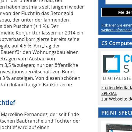
ahr der öffentliche Bau, der
n haben erstmals seit langem wieder
Melden 
 von der Flucht in das Betongold
ftsbau, der unter der lahmenden
Riskieren Sie eine
us den Puschen (+ 1 %). Der
weitere Informatio
meine Konjunktur lassen für 2014 ein
ptverband korrigierte bereits seine
CS Computer
gab, auf 4,5 %. Am „Tag der
s Bauer für den Wohnungsbau einen
 getragen vom Ausbau von
 3,5 % zulegen; nur der öffentliche
nvestitionsbereitschaft von Bund,
 3 % ansteigen. Von diesen schönen
rk im Inland tätigen Baukonzerne
zu den Mediad
SPEZIAL
zur Webseite 
htief
PRINT SPEC
 Marcelino Fernandez, der seit Ende
utschen Baubranche und Tochter der
ochtief wird auf einen