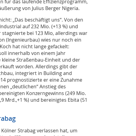
en für das laufende Effizienzprogramm,
äußerung von Julius Berger Nigeria.
nicht: „Das beschäftigt uns“. Von den
 Industrial auf 232 Mio. (+13 %) und
r stagnierte bei 123 Mio, allerdings war
on (Ingenieurbau) wies nur noch ein
Koch hat nicht lange gefackelt:
soll innerhalb von einem Jahr
 kleine Straßenbau-Einheit und der
rkauft worden. Allerdings gibt der
bau, integriert in Building and
 2014 prognostizierte er eine Zunahme
inen „deutlichen“ Anstieg des
 bereinigten Konzerngewinns (249 Mio.
1,9 Mrd.,+1 %) und bereinigtes Ebita (51
rabag
Kölner Strabag verlassen hat, um