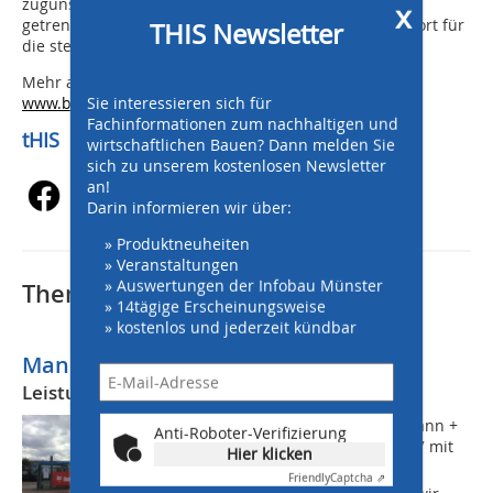
zugunsten einer stärkeren Spezialisierung inhaltlich
x
getrennt. Dies hat vor allem den bestmöglichen Support für
THIS Newsletter
die stetig wachsende Schar der Händler zur Folge.
Mehr auch hier unter
www.doosanequipment.de
und
Sie interessieren sich für
www.bobcat.eu
Fachinformationen zum nachhaltigen und
tHIS
wirtschaftlichen Bauen? Dann melden Sie
sich zu unserem kostenlosen Newsletter
an!
Darin informieren wir über:
» Produktneuheiten
» Veranstaltungen
» Auswertungen der Infobau Münster
Thematisch passende Artikel:
» 14tägige Erscheinungsweise
» kostenlos und jederzeit kündbar
Mann + Magar neuer Bobcat-Händler
Leistungsstarke Kompaktmaschinen
Elmar Steuer, Geschäftsführer von Mann +
Anti-Roboter-Verifizierung
Magar: Nachdem wir bereits seit 2007 mit
Hier klicken
den Doosan Maschinen sehr gute
Friendly
Captcha ⇗