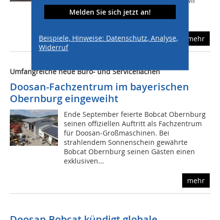
Erfahrungen gemacht haben, haben wir
uns entschlossen, auch bei den
Melden Sie sich jetzt an!
kompakten...
Beispiele, Hinweise: Datenschutz, Analyse,
mehr
Widerruf
Umfangreiche neue Büro- und Serviceflächen
Doosan-Fachzentrum im bayerischen
Obernburg eingeweiht
Ende September feierte Bobcat Obernburg
seinen offiziellen Auftritt als Fachzentrum
für Doosan-Großmaschinen. Bei
strahlendem Sonnenschein gewährte
Bobcat Obernburg seinen Gästen einen
exklusiven...
mehr
Doosan Bobcat kündigt globale