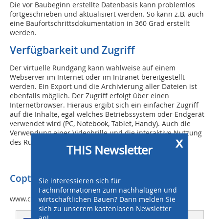
Die vor Baubeginn erstellte Datenbasis kann problemlos
fortgeschrieben und aktualisiert werden. So kann z.B. auch
eine Baufortschrittsdokumentation in 360 Grad erstellt
werden.
Verfügbarkeit und Zugriff
Der virtuelle Rundgang kann wahlweise auf einem
Webserver im Internet oder im Intranet bereitgestellt
werden. Ein Export und die Archivierung aller Dateien ist
ebenfalls möglich. Der Zugriff erfolgt über einen
Internetbrowser. Hieraus ergibt sich ein einfacher Zugriff
auf die Inhalte, egal welches Betriebssystem oder Endgerät
verwendet wird (PC, Notebook, Tablet, Handy). Auch die
Verwendung einer Videobrille und die interaktive Nutzung
x
des Rundganges ist möglich.
THIS Newsletter
CopterCloud GmbH
Sie interessieren sich für
Fachinformationen zum nachhaltigen und
www.coptercloud.de
wirtschaftlichen Bauen? Dann melden Sie
sich zu unserem kostenlosen Newsletter
an!