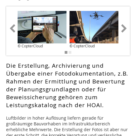
© CopterCloud
© CopterCloud
© Copte
Die Erstellung, Archivierung und
Übergabe einer Fotodokumentation, z.B.
Rahmen der Ermittlung und Bewertung
der Planungsgrundlagen oder für
Beweissicherung gehören zum
Leistungskatalog nach der HOAI.
L
uftbilder in hoher Auflösung liefern gerade für
großräumige Bauvorhaben im Infrastrukturbereich
erhebliche Mehrwerte. Die Erstellung der Fotos ist aber nur
der erste Schritt, die korrekte Verortung und verlässliche