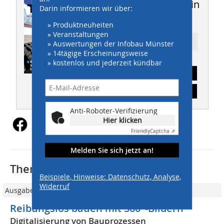
Dieser Artikel erschien in
Darin informieren wir über:
THIS 04/2021
» Produktneuheiten
» Veranstaltungen
Ressort: BAUMANAGEMENT
» Auswertungen der Infobau Münster
» 14tägige Erscheinungsweise
» kostenlos und jederzeit kündbar
Abonnement
Inhaltsverzeichnis
Anti-Roboter-Verifizierung
Hier klicken
Friendly
Captcha ⇗
Melden Sie sich jetzt an!
Thematisch passende Artikel:
Beispiele, Hinweise: Datenschutz, Analyse,
Widerruf
Ausgabe 7/2024
Reibungslos bauen mit 360°-Bildern
Digitalisierung von Bauprozessen