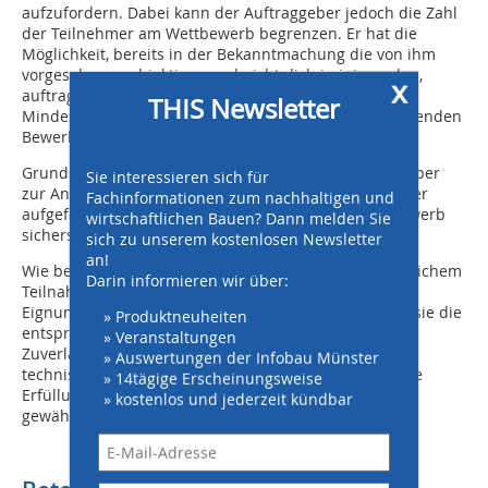
aufzufordern. Dabei kann der Auftraggeber jedoch die Zahl
der Teilnehmer am Wettbewerb begrenzen. Er hat die
Möglichkeit, bereits in der Bekanntmachung die von ihm
vorgesehenen objektiven und nicht diskriminierenden,
x
auftragsbezogenen Kriterien und die vorgesehene
THIS Newsletter
Mindestanzahl, ggf. auch die Höchstzahl der einzuladenden
Bewerber anzugeben.
Grundsätzlich müssen jedoch mindestens fünf Bewerber
Sie interessieren sich für
zur Angebotsabgabe aufgefordert werden. Die Zahl der
Fachinformationen zum nachhaltigen und
aufgeforderten Bewerber muss einen echten Wettbewerb
wirtschaftlichen Bauen? Dann melden Sie
sicherstellen.
sich zu unserem kostenlosen Newsletter
an!
Wie bei der beschränkten Ausschreibung nach öffentlichem
Darin informieren wir über:
Teilnahmewettbewerb müssen Bewerber sich einer
Eignungsprüfung unterziehen und nachweisen, dass sie die
» Produktneuheiten
entsprechende Fachkunde, Leistungsfähigkeit und
» Veranstaltungen
Zuverlässigkeit besitzen sowie über ausreichende
» Auswertungen der Infobau Münster
technische und wirtschaftliche Mittel verfügen, um die
» 14tägige Erscheinungsweise
Erfüllung der vertraglichen Verpflichtungen zu
» kostenlos und jederzeit kündbar
gewährleisten.