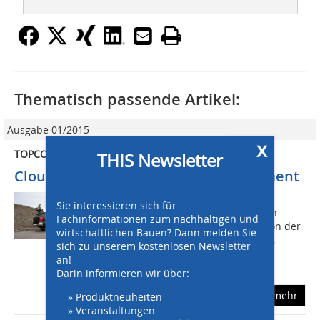
Thematisch passende Artikel:
Ausgabe 01/2015
x
TOPCON DEUTSCHLAND POSITIONING GMBH
THIS Newsletter
Cloud-basiertes Baustellen-Management
Baumaschinen mit modernen,
Sie interessieren sich für
automatischen Steuerungen gestatten
Fachinformationen zum nachhaltigen und
einen reibungslosen Datentransfer von der
wirtschaftlichen Bauen? Dann melden Sie
Planung auf die Baustelle und zurück,
sich zu unserem kostenlosen Newsletter
gleichzeitig garantieren sie eine hohe
an!
Präzision in der...
Darin informieren wir über:
mehr
» Produktneuheiten
» Veranstaltungen