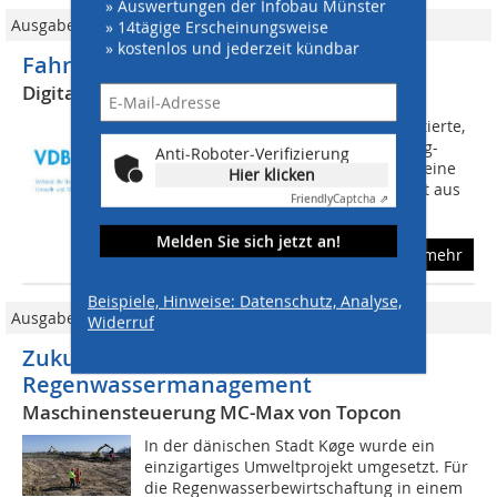
» Auswertungen der Infobau Münster
Ausgabe 02/2018
» 14tägige Erscheinungsweise
» kostenlos und jederzeit kündbar
Fahrbahnerneuerung 4.0
Digitaler Workflow
Wie erneuert man eine hoch frequentierte,
1,4 km lange und 31 m breite Flugzeug-
Anti-Roboter-Verifizierung
Startbahn in nur 5 Tagen? Wie bringt eine
Hier klicken
Planänderung einen Bauprozess nicht aus
Friendly
Captcha ⇗
dem Takt? Antworten dazu erhielten...
Melden Sie sich jetzt an!
mehr
Beispiele, Hinweise: Datenschutz, Analyse,
Ausgabe 4/2024
Widerruf
Zukunftsweisendes
Regenwassermanagement
Maschinensteuerung MC-Max von Topcon
In der dänischen Stadt Køge wurde ein
einzigartiges Umweltprojekt umgesetzt. Für
die Regenwasserbewirtschaftung in einem