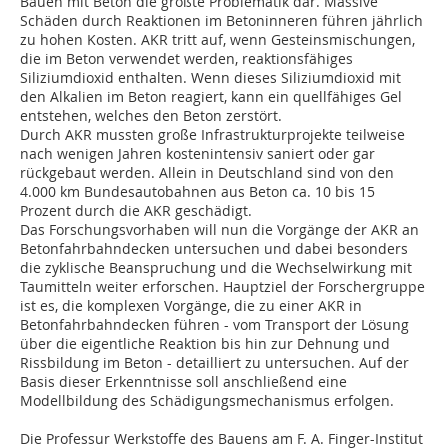
Bauen mit Beton die größte Problematik dar. Massive
Schäden durch Reaktionen im Betoninneren führen jährlich
zu hohen Kosten. AKR tritt auf, wenn Gesteinsmischungen,
die im Beton verwendet werden, reaktionsfähiges
Siliziumdioxid enthalten. Wenn dieses Siliziumdioxid mit
den Alkalien im Beton reagiert, kann ein quellfähiges Gel
entstehen, welches den Beton zerstört.
Durch AKR mussten große Infrastrukturprojekte teilweise
nach wenigen Jahren kostenintensiv saniert oder gar
rückgebaut werden. Allein in Deutschland sind von den
4.000 km Bundesautobahnen aus Beton ca. 10 bis 15
Prozent durch die AKR geschädigt.
Das Forschungsvorhaben will nun die Vorgänge der AKR an
Betonfahrbahndecken untersuchen und dabei besonders
die zyklische Beanspruchung und die Wechselwirkung mit
Taumitteln weiter erforschen. Hauptziel der Forschergruppe
ist es, die komplexen Vorgänge, die zu einer AKR in
Betonfahrbahndecken führen - vom Transport der Lösung
über die eigentliche Reaktion bis hin zur Dehnung und
Rissbildung im Beton - detailliert zu untersuchen. Auf der
Basis dieser Erkenntnisse soll anschließend eine
Modellbildung des Schädigungsmechanismus erfolgen.
Die Professur Werkstoffe des Bauens am F. A. Finger-Institut