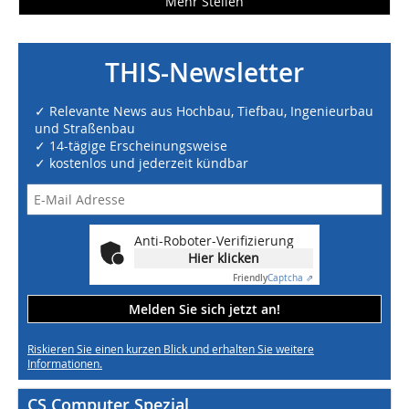
Mehr Stellen
THIS-Newsletter
✓ Relevante News aus Hochbau, Tiefbau, Ingenieurbau
und Straßenbau
✓ 14-tägige Erscheinungsweise
✓ kostenlos und jederzeit kündbar
Anti-Roboter-Verifizierung
Hier klicken
Friendly
Captcha ⇗
Melden Sie sich jetzt an!
Riskieren Sie einen kurzen Blick und erhalten Sie weitere
Informationen.
CS Computer Spezial