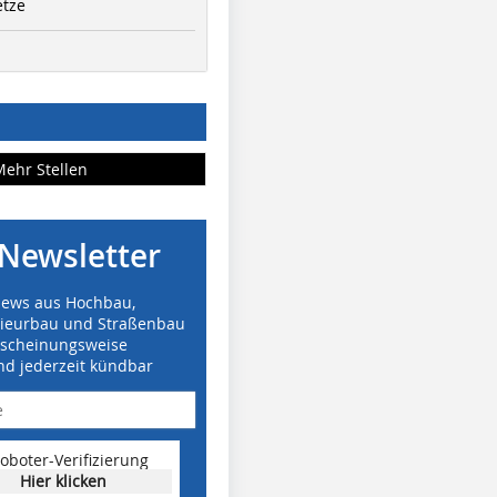
etze
Mehr Stellen
Newsletter
News aus Hochbau,
nieurbau und Straßenbau
rscheinungsweise
nd jederzeit kündbar
oboter-Verifizierung
Hier klicken