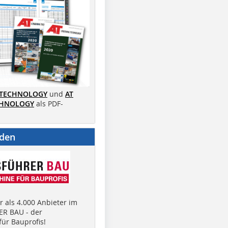
 TECHNOLOGY
und
AT
CHNOLOGY
als PDF-
nden
 als 4.000 Anbieter im
R BAU - der
ür Bauprofis!