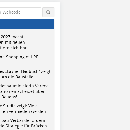
 2027 macht
n mit neuen
tern sichtbar
ne-Shopping mit RE-
s „Layher Baubuch“ zeigt
um die Baustelle
desbauministerin Verena
vation entscheidet über
s Bauens"
 Studie zeigt: Viele
nnten vermieden werden
hlbau-Verbände fordern
e Strategie für Brücken