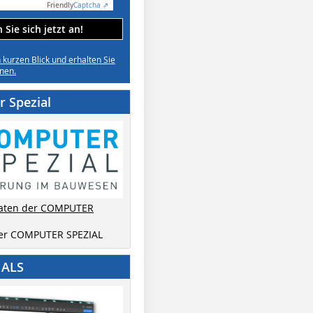
Friendly
Captcha ⇗
Sie sich jetzt an!
n kurzen Blick und erhalten Sie
nen.
 Spezial
aten der COMPUTER
der COMPUTER SPEZIAL
IALS