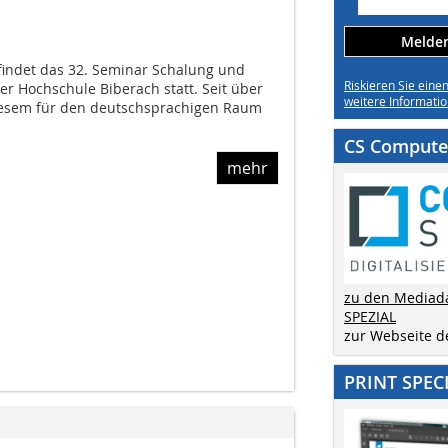
Melden 
 findet das 32. Seminar Schalung und
Riskieren Sie eine
r Hochschule Biberach statt. Seit über
weitere Informatio
iesem für den deutschsprachigen Raum
CS Computer
mehr
zu den Mediad
SPEZIAL
zur Webseite 
PRINT SPEC