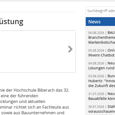
Rüstung
News
BAU
06.08.2026 |
Branchentheme
Markenbotschaf
Onli
05.08.2026 |
INvent-Chatbot
Neue
04.08.2026 |
Lösungen rund 
Bun
03.08.2026 |
Hubertz: "Inno
die Zukunft de
mie der Hochschule Biberach das 32.
Neue
31.07.2026 |
 eine der führenden
Bauabfälle kö
cklungen und aktuellen
Sta
minar richtet sich an Fachleute aus
30.07.2026 |
vorausschauend
g sowie aus Bauunternehmen und