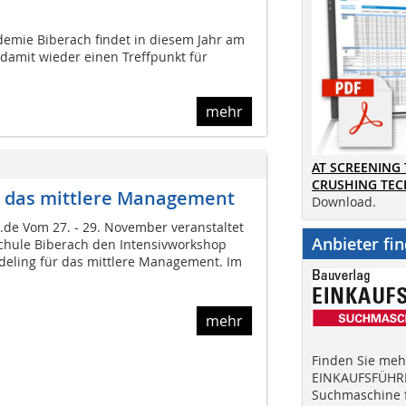
emie Biberach findet in diesem Jahr am
 damit wieder einen Treffpunkt für
mehr
AT SCREENING
CRUSHING TE
ür das mittlere Management
Download.
de Vom 27. - 29. November veranstaltet
Anbieter fi
chule Biberach den Intensivworkshop
deling für das mittlere Management. Im
mehr
Finden Sie mehr
EINKAUFSFÜHRE
Suchmaschine f