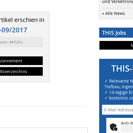
und Verkehrsn
» Alle News
tikel erschien in
-09/2017
THIS Jobs
ssort: AKTUELL
bonnement
THIS-
ltsverzeichnis
✓ Relevante 
Tiefbau, Inge
✓ 14-tägige E
✓ kostenlos u
Anti-R