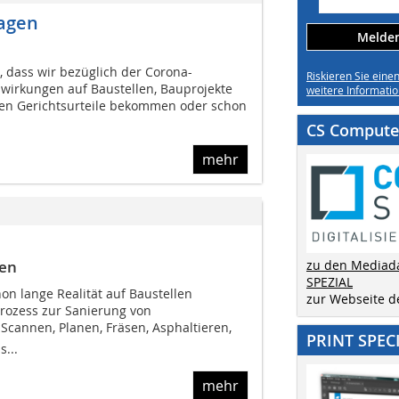
agen
Melden 
, dass wir bezüglich der Corona-
Riskieren Sie eine
wirkungen auf Baustellen, Bauprojekte
weitere Informatio
en Gerichtsurteile bekommen oder schon
CS Computer
mehr
gen
zu den Mediad
SPEZIAL
hon lange Realität auf Baustellen
zur Webseite 
Prozess zur Sanierung von
Scannen, Planen, Fräsen, Asphaltieren,
PRINT SPEC
...
mehr