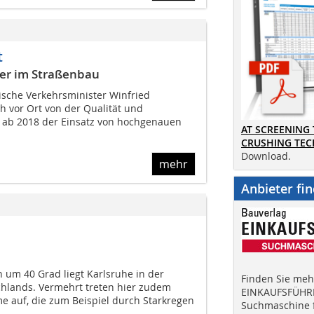
t
er im Straßenbau
sche Verkehrsminister Winfried
 vor Ort von der Qualität und
ss ab 2018 der Einsatz von hochgenauen
AT SCREENING
CRUSHING TE
Download.
mehr
Anbieter fi
 um 40 Grad liegt Karlsruhe in der
Finden Sie mehr
hlands. Vermehrt treten hier zudem
EINKAUFSFÜHRE
e auf, die zum Beispiel durch Starkregen
Suchmaschine f