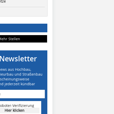
etze
Mehr Stellen
Newsletter
News aus Hochbau,
nieurbau und Straßenbau
rscheinungsweise
nd jederzeit kündbar
oboter-Verifizierung
Hier klicken