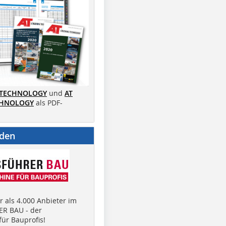
 TECHNOLOGY
und
AT
CHNOLOGY
als PDF-
nden
 als 4.000 Anbieter im
R BAU - der
ür Bauprofis!