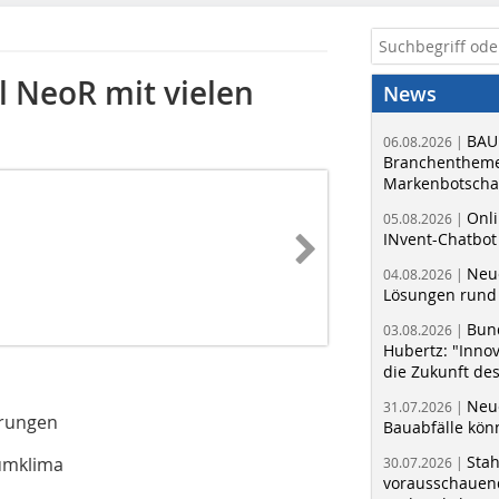
l NeoR mit vielen
News
BAU
06.08.2026 |
Branchentheme
Markenbotschaf
Onli
05.08.2026 |
INvent-Chatbot
Neue
04.08.2026 |
Lösungen rund 
Bun
03.08.2026 |
Hubertz: "Inno
die Zukunft de
Neue
31.07.2026 |
erungen
Bauabfälle kö
Sta
umklima
30.07.2026 |
vorausschauend