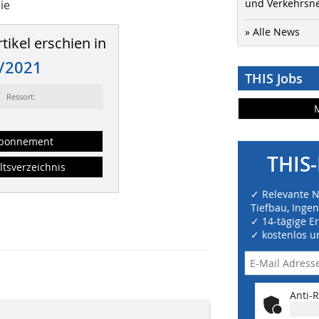
und Verkehrsn
ie
» Alle News
tikel erschien in
/2021
THIS Jobs
Ressort:
bonnement
THIS-
ltsverzeichnis
✓ Relevante 
Tiefbau, Inge
✓ 14-tägige E
✓ kostenlos u
Anti-R