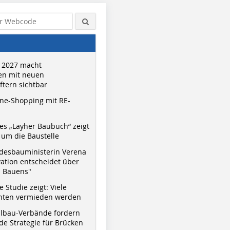
 2027 macht
n mit neuen
tern sichtbar
ne-Shopping mit RE-
s „Layher Baubuch“ zeigt
um die Baustelle
desbauministerin Verena
vation entscheidet über
s Bauens"
 Studie zeigt: Viele
nnten vermieden werden
hlbau-Verbände fordern
e Strategie für Brücken