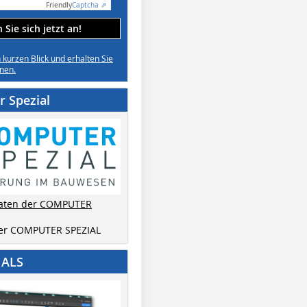
Friendly
Captcha ⇗
Sie sich jetzt an!
n kurzen Blick und erhalten Sie
nen.
 Spezial
aten der COMPUTER
der COMPUTER SPEZIAL
IALS