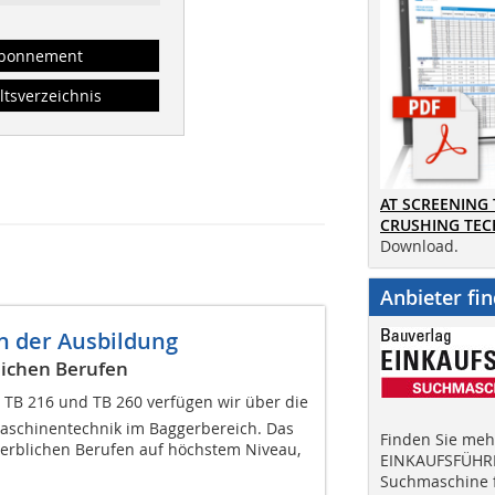
bonnement
ltsverzeichnis
AT SCREENING
CRUSHING TE
Download.
Anbieter fi
n der Ausbildung
lichen Berufen
i TB 216 und TB 260 verfügen wir über die
aschinentechnik im Baggerbereich. Das
Finden Sie mehr
ewerblichen Berufen auf höchstem Niveau,
EINKAUFSFÜHRE
Suchmaschine f