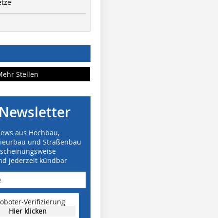
etze
Mehr Stellen
Newsletter
News aus Hochbau,
nieurbau und Straßenbau
rscheinungsweise
nd jederzeit kündbar
oboter-Verifizierung
Hier klicken