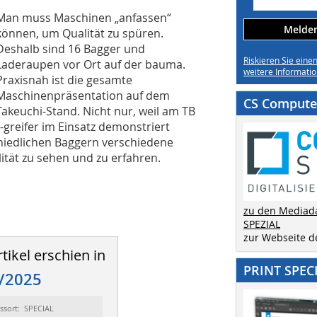
Man muss Maschinen „anfassen“
Melden 
können, um Qualität zu spüren.
Deshalb sind 16 Bagger und
Riskieren Sie eine
Laderaupen vor Ort auf der bauma.
weitere Informatio
Praxisnah ist die gesamte
Maschinenpräsentation auf dem
CS Computer
Takeuchi-Stand. Nicht nur, weil am TB
greifer im Einsatz demonstriert
chiedlichen Baggern verschiedene
ität zu sehen und zu erfahren.
zu den Mediad
SPEZIAL
zur Webseite 
tikel erschien in
PRINT SPEC
/2025
ssort: SPECIAL