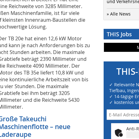
und Verkehrsn
ine Reichweite von 3285 Millimeter.
en Maschinenfamilie, ist für viele
» Alle News
 kleinsten Innenraum-Baustellen die
hochwertige Lösung.
THIS Jobs
Der TB 20e hat einen 12,6 kW Motor
und kann je nach Anforderungen bis zu
acht Stunden arbeiten. Die maximale
Grabtiefe beträgt 2390 Millimeter und
die Reichweite 4090 Millimeter. Der
THIS-
Motor des TB 35e liefert 10,8 kW und
eine kontinuierliche Arbeitszeit von bis
✓ Relevante 
zu vier Stunden. Die maximale
Tiefbau, Inge
Grabtiefe bei ihm beträgt 3205
✓ 14-tägige E
Millimeter und die Reichweite 5430
✓ kostenlos u
Millimeter.
Große Takeuchi
Maschinenflotte – neue
Anti-R
Laderaupe