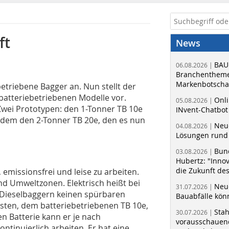
ft
News
BAU
06.08.2026 |
Branchentheme
Markenbotschaf
 betriebene Bagger an. Nun stellt der
batteriebetriebenen Modelle vor.
Onli
05.08.2026 |
 Zwei Prototypen: den 1-Tonner TB 10e
INvent-Chatbot
rdem den 2-Tonner TB 20e, den es nun
Neue
04.08.2026 |
Lösungen rund 
Bun
03.08.2026 |
Hubertz: "Inno
die Zukunft de
 emissionsfrei und leise zu arbeiten.
nd Umweltzonen. Elektrisch heißt bei
Neue
31.07.2026 |
en Dieselbaggern keinen spürbaren
Bauabfälle kö
nsten, dem batteriebetriebenen TB 10e,
Sta
30.07.2026 |
en Batterie kann er je nach
vorausschauend
ntinuierlich arbeiten. Er hat eine