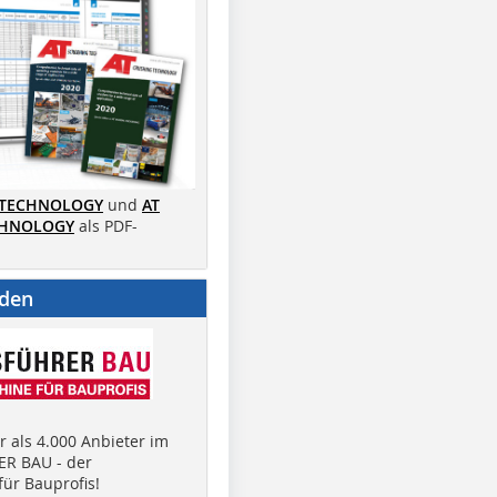
 TECHNOLOGY
und
AT
CHNOLOGY
als PDF-
nden
 als 4.000 Anbieter im
R BAU - der
ür Bauprofis!