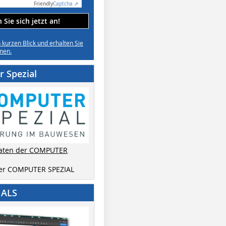
Friendly
Captcha ⇗
Sie sich jetzt an!
n kurzen Blick und erhalten Sie
nen.
 Spezial
aten der COMPUTER
der COMPUTER SPEZIAL
IALS