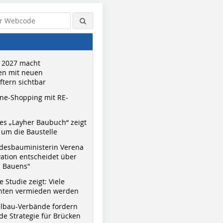
 2027 macht
n mit neuen
tern sichtbar
ne-Shopping mit RE-
s „Layher Baubuch“ zeigt
um die Baustelle
desbauministerin Verena
vation entscheidet über
s Bauens"
 Studie zeigt: Viele
nnten vermieden werden
hlbau-Verbände fordern
e Strategie für Brücken