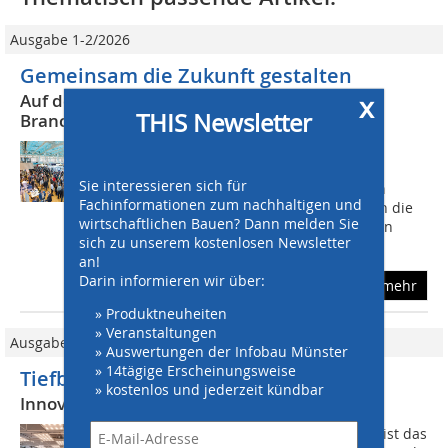
Ausgabe 1-2/2026
Gemeinsam die Zukunft gestalten
x
Auf dem Tiefbau-Forum – dem
THIS Newsletter
Branchentreffpunkt
Das Tiefbau-Forum ist eine wichtige
Kommunikations- und Networking-
Sie interessieren sich für
Plattform. Zum Erfolg trägt neben den
Fachinformationen zum nachhaltigen und
hohen Besucherzahlen vor allem auch die
wirtschaftlichen Bauen? Dann melden Sie
Aktualität und Attraktivität der Themen
sich zu unserem kostenlosen Newsletter
sowie der...
an!
Darin informieren wir über:
mehr
» Produktneuheiten
» Veranstaltungen
Ausgabe 11-12/2022
» Auswertungen der Infobau Münster
» 14tägige Erscheinungsweise
Tiefbau-Forum 2023 in Ulm
» kostenlos und jederzeit kündbar
Innovativ, informativ und regional
Zentraler Aspekt des Tiefbau-Forums ist das