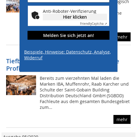
Aufgreifen von Entwicklungen in ökologisch
technischen und regulativen
Anti-Roboter-Verifizierung
Rahmenbedingungen für eine moderne
Hier klicken
Infrastruktur. Diese unterliegen
permanenten...
Friendly
Captcha ⇗
Melden Sie sich jetzt an!
mehr
Beispiele, Hinweise: Datenschutz, Analyse,
Widerruf
Tiefbau-Forum in Ulm versammelt die
Profis der Branche
Bereits zum vierzehnten Mal laden die
Marken IBA, Muffenrohr, Raab Karcher und
Schulte der Saint-Gobain Building
Distribution Deutschland GmbH (SGBDD)
Fachleute aus dem gesamten Bundesgebiet
zum...
mehr
Ausgabe 05/2020