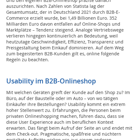
und den eigenen B2B-Onlineshop präzise danach
auszurichten. Nach Zahlen von Statista lag der
Gesamtumsatz, der in Deutschland 2021 durch B2B-E-
Commerce erzielt wurde, bei 1,49 Billionen Euro. 352
Milliarden Euro davon entfallen auf Online-Shops und
Marktplätze – Tendenz steigend. Analoge Vertriebswege
verlieren hingegen kontinuierlich an Bedeutung, weil
heutzutage Geschwindigkeit, Effizienz, Transparenz und
Preisgestaltung beim Einkauf dominieren. Auf dem Weg
zum begeisterten B2B-Kunden gilt es, online folgende
Regeln zu beachten.
Usability im B2B-Onlineshop
Mit welchen Geräten greift der Kunde auf den Shop zu? Im
Büro, auf der Baustelle oder im Auto – von wo tätigen
Einkäufer ihre Bestellungen? Usability kommt ein extrem
hoher Stellenwert zu. Erfahrungen, die Personen beim
privaten Onlineshopping machen, führen dazu, dass sie
diese User Experience auch im beruflichen Kontext
erwarten. Das fängt beim Aufruf der Seite an und endet mit
dem Check-out. Pragmatische, spaßfreie und nüchtern
gestaltete Auftritte wirken wie aus einem anderen