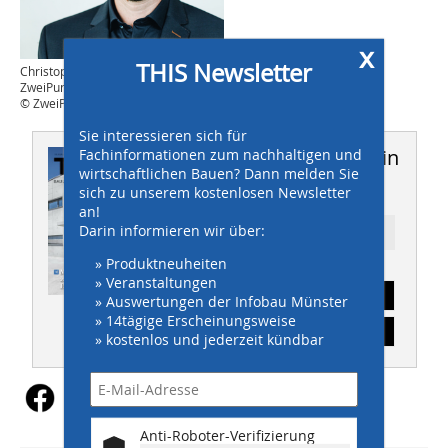
x
THIS Newsletter
Christoph Hofer, Geschäftsführer
ZweiPunkt GmbH
© ZweiPunkt GmbH
Sie interessieren sich für
Dieser Artikel erschien in
Fachinformationen zum nachhaltigen und
wirtschaftlichen Bauen? Dann melden Sie
THIS 03/2023
sich zu unserem kostenlosen Newsletter
an!
Darin informieren wir über:
Ressort: DIGITALISIERUNG
» Produktneuheiten
» Veranstaltungen
Abonnement
» Auswertungen der Infobau Münster
» 14tägige Erscheinungsweise
Inhaltsverzeichnis
» kostenlos und jederzeit kündbar
Anti-Roboter-Verifizierung