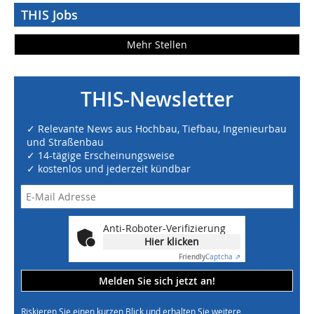
THIS Jobs
Mehr Stellen
THIS-Newsletter
✓ Relevante News aus Hochbau, Tiefbau, Ingenieurbau
und Straßenbau
✓ 14-tägige Erscheinungsweise
✓ kostenlos und jederzeit kündbar
Anti-Roboter-Verifizierung
Hier klicken
Friendly
Captcha ⇗
Melden Sie sich jetzt an!
Riskieren Sie einen kurzen Blick und erhalten Sie weitere