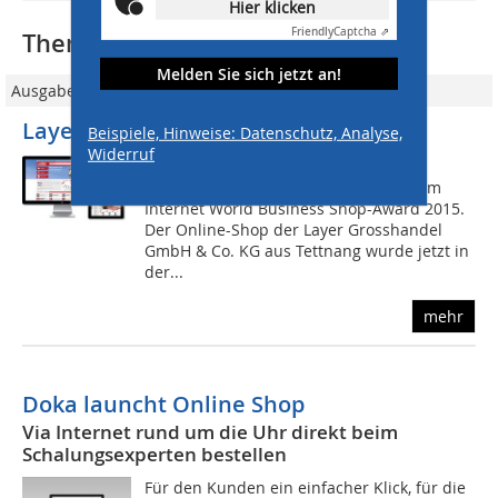
Hier klicken
Friendly
Captcha ⇗
Thematisch passende Artikel:
Melden Sie sich jetzt an!
Ausgabe 04/2015
Layer-Onlineshop ist top
Beispiele, Hinweise: Datenschutz, Analyse,
Widerruf
Eine Auszeichnung gab es für
http://eshop.layer-grosshandel.de beim
Internet World Business Shop-Award 2015.
Der Online-Shop der Layer Grosshandel
GmbH & Co. KG aus Tettnang wurde jetzt in
der...
mehr
Doka launcht Online Shop
Via Internet rund um die Uhr direkt beim
Schalungsexperten bestellen
Für den Kunden ein einfacher Klick, für die