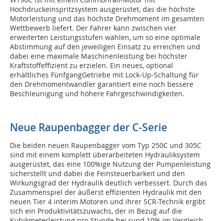
Hochdruckeinspritzsystem ausgerüstet, das die höchste
Motorleistung und das höchste Drehmoment im gesamten
Wettbewerb liefert. Der Fahrer kann zwischen vier
erweiterten Leistungsstufen wählen, um so eine optimale
Abstimmung auf den jeweiligen Einsatz zu erreichen und
dabei eine maximale Maschinenleistung bei höchster
Kraftstoffeffizient zu erzielen. Ein neues, optional
erhältliches FünfgangGetriebe mit Lock-Up-Schaltung für
den Drehmomentwandler garantiert eine noch bessere
Beschleunigung und höhere Fahrgeschwindigkeiten.
Neue Raupenbagger der C-Serie
Die beiden neuen Raupenbagger vom Typ 250C und 305C
sind mit einem komplett überarbeiteten Hydrauliksystem
ausgerüstet, das eine 100%ige Nutzung der Pumpenleistung
sicherstellt und dabei die Feinsteuerbarkeit und den
Wirkungsgrad der Hydraulik deutlich verbessert. Durch das
Zusammenspiel der äußerst effizienten Hydraulik mit den
neuen Tier 4 interim Motoren und ihrer SCR-Technik ergibt
sich ein Produktivitätszuwachs, der in Bezug auf die
Kubikmeterleistung pro Stunde bei rund 10% im Vergleich