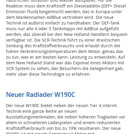
natürlichen Stickstoff und Wasser aufspaltet. Für die
Reaktion muss dem Kraftstoff ein Dieseladditiv (DEF= Diesel
Emmision Fluid) beigemischt werden, das in Europa unter
dem Markennamen AdBlue vertrieben wird. Die neue
Technik ist äußerst einfach zu handhaben: Der DEF-Tank
muss nur alle 4 oder 5 Tankstopps mit AdBlue aufgefüllt
werden, das überall bei den New Holland Händlern bequem
verfügbar ist. Die SCR-Technik führt zu einer drastischen
Senkung des Kraftstoffverbrauchs und erlaubt durch die
hohen Verbrennungstemperaturen dem Motor, genau das
zu tun, was er am besten kann: Leistung zu entwickeln. Auf
dem New Holland Stand war das Exponat eines Motors mit
SCR-System zu sehen, das Besuchern die Gelegenheit gab,
mehr über diese Technologie zu erfahren.
Neuer Radlader W190C
Der neue W190C bietet neben der neuen Tier 4 interim
Technik eine ganze Reihe an neuen
Ausstattungsmerkmalen, die neben höheren Traglasten vor
allem in schnelleren Ladespielen und einem reduzierten
Kraftstoffverbrauch von bis zu 10% resultieren. Der neue
W190C ist mit einem Commonrail-Motor mit