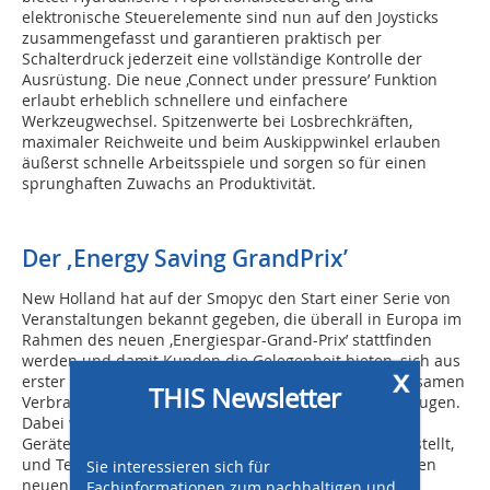
elektronische Steuerelemente sind nun auf den Joysticks
zusammengefasst und garantieren praktisch per
Schalterdruck jederzeit eine vollständige Kontrolle der
Ausrüstung. Die neue ‚Connect under pressure’ Funktion
erlaubt erheblich schnellere und einfachere
Werkzeugwechsel. Spitzenwerte bei Losbrechkräften,
maximaler Reichweite und beim Auskippwinkel erlauben
äußerst schnelle Arbeitsspiele und sorgen so für einen
sprunghaften Zuwachs an Produktivität.
Der ‚Energy Saving GrandPrix’
New Holland hat auf der Smopyc den Start einer Serie von
Veranstaltungen bekannt gegeben, die überall in Europa im
Rahmen des neuen ‚Energiespar-Grand-Prix’ stattfinden
werden und damit Kunden die Gelegenheit bieten, sich aus
x
erster Hand von der Leistungsfähigkeit und dem sparsamen
THIS Newsletter
Verbrauch der neuen New Holland Modelle zu überzeugen.
Dabei werden die Vorteile der neuen Ausstattung der
Geräte von einem New Holland Team detailliert vorgestellt,
und Teilnehmer können direkt an Ort und Stelle mit den
Sie interessieren sich für
neuen Geräten eine Probefahrt unternehmen. Der
Fachinformationen zum nachhaltigen und