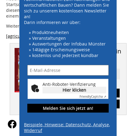
Startschuss für den ‚Energy Saving Grand Prix’ wird in
wirtschaftlichen Bauen? Dann melden Sie
diesem Frühjahr erfolgen und im September 2011 mit
sich zu unserem kostenlosen Newsletter
einem Finale in Italien abgeschlossen.
an!
Darin informieren wir über:
Weitere Informationen unter:
» Produktneuheiten
[agriculture.newholland.com]
» Veranstaltungen
» Auswertungen der Infobau Münster
» 14tägige Erscheinungsweise
Dieser Artikel erschien in
» kostenlos und jederzeit kündbar
THIS 06/2011
Ressort: Maschinen
Anti-Roboter-Verifizierung
Hier klicken
Abonnement
Friendly
Captcha ⇗
Inhaltsverzeichnis
Melden Sie sich jetzt an!
Beispiele, Hinweise: Datenschutz, Analyse,
Widerruf