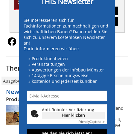
THIS Newsletter
Abonnement
Sie interessieren sich für
Inhaltsverzeichnis
Fachinformationen zum nachhaltigen und
wirtschaftlichen Bauen? Dann melden Sie
sich zu unserem kostenlosen Newsletter
an!
Darin informieren wir über:
» Produktneuheiten
» Veranstaltungen
Thematisch passende Artikel:
» Auswertungen der Infobau Münster
» 14tägige Erscheinungsweise
» kostenlos und jederzeit kündbar
Ausgabe 06/2011
New Holland mit vielen Neuheiten
Produktivität und Kraftstoffeffizienz
Die Lösung für Tier 4 Interim New Holland
Anti-Roboter-Verifizierung
hat auf der Smopyc einige der ersten
Hier klicken
Raupenbagger und Radlader ausgestellt,
Friendly
Captcha ⇗
die mit der neuen SCR-Technik (Selektive
katalytische Reduktion) ausgestattet...
Melden Sie sich jetzt an!