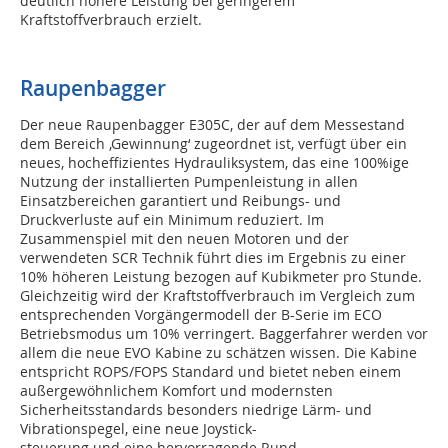
deutlich höhere Leistung bei geringerem
Kraftstoffverbrauch erzielt.
Raupenbagger
Der neue Raupenbagger E305C, der auf dem Messestand
dem Bereich ‚Gewinnung‘ zugeordnet ist, verfügt über ein
neues, hocheffizientes Hydrauliksystem, das eine 100%ige
Nutzung der installierten Pumpenleistung in allen
Einsatzbereichen garantiert und Reibungs- und
Druckverluste auf ein Minimum reduziert. Im
Zusammenspiel mit den neuen Motoren und der
verwendeten SCR Technik führt dies im Ergebnis zu einer
10% höheren Leistung bezogen auf Kubikmeter pro Stunde.
Gleichzeitig wird der Kraftstoffverbrauch im Vergleich zum
entsprechenden Vorgängermodell der B-Serie im ECO
Betriebsmodus um 10% verringert. Baggerfahrer werden vor
allem die neue EVO Kabine zu schätzen wissen. Die Kabine
entspricht ROPS/FOPS Standard und bietet neben einem
außergewöhnlichem Komfort und modernsten
Sicherheitsstandards besonders niedrige Lärm- und
Vibrationspegel, eine neue Joystick-
steuerung und eine hervorragende Rund-