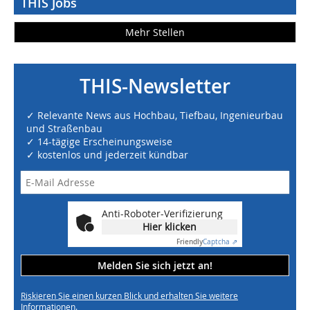
THIS Jobs
Mehr Stellen
THIS-Newsletter
✓ Relevante News aus Hochbau, Tiefbau, Ingenieurbau
und Straßenbau
✓ 14-tägige Erscheinungsweise
✓ kostenlos und jederzeit kündbar
Anti-Roboter-Verifizierung
Hier klicken
Friendly
Captcha ⇗
Melden Sie sich jetzt an!
Riskieren Sie einen kurzen Blick und erhalten Sie weitere
Informationen.