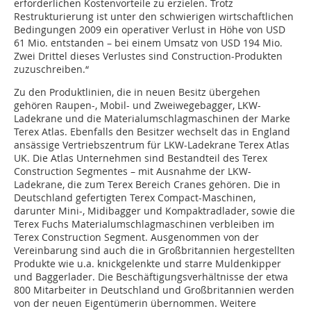
erforderlichen Kostenvorteile zu erzielen. Trotz
Restrukturierung ist unter den schwierigen wirtschaftlichen
Bedingungen 2009 ein operativer Verlust in Höhe von USD
61 Mio. entstanden – bei einem Umsatz von USD 194 Mio.
Zwei Drittel dieses Verlustes sind Construction-Produkten
zuzuschreiben.“
Zu den Produktlinien, die in neuen Besitz übergehen
gehören Raupen-, Mobil- und Zweiwegebagger, LKW-
Ladekrane und die Materialumschlagmaschinen der Marke
Terex Atlas. Ebenfalls den Besitzer wechselt das in England
ansässige Vertriebszentrum für LKW-Ladekrane Terex Atlas
UK. Die Atlas Unternehmen sind Bestandteil des Terex
Construction Segmentes – mit Ausnahme der LKW-
Ladekrane, die zum Terex Bereich Cranes gehören. Die in
Deutschland gefertigten Terex Compact-Maschinen,
darunter Mini-, Midibagger und Kompaktradlader, sowie die
Terex Fuchs Materialumschlagmaschinen verbleiben im
Terex Construction Segment. Ausgenommen von der
Vereinbarung sind auch die in Großbritannien hergestellten
Produkte wie u.a. knickgelenkte und starre Muldenkipper
und Baggerlader. Die Beschäftigungsverhältnisse der etwa
800 Mitarbeiter in Deutschland und Großbritannien werden
von der neuen Eigentümerin übernommen. Weitere