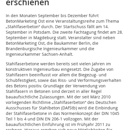
erschienen
In den Monaten September bis Dezember führt
BetonMarketing Ost eine Veranstaltungsreihe zum Thema
„Stahlfaserbeton“ durch. Der Startschuss fällt am 14.
September in Potsdam. Die zweite Fachtagung findet am 28.
September in Magdeburg statt. Veranstalter sind neben
BetonMarketing Ost, die Baukammer Berlin, die
Brandenburgische Ingenieurkammer und die
Ingenieurkammer Sachsen-Anhalt.
Stahlfaserbetone werden bereits seit vielen Jahren im
konstruktiven Ingenieurbau eingesetzt. Die Zugabe von
Stahlfasern beeinflusst vor allem die Biegezug- und
Schubfestigkeit, sowie das Riss- und Verformungsverhalten
des Betons positiv. Grundlage der Verwendung von
Stahlfasern in Betonen sind derzeit in aller Regel
bauaufsichtliche Zulassungen. Mit der seit März 2010
vorliegenden Richtlinie „Stahlfaserbeton“ des Deutschen
Ausschusses für Stahlbeton (DAfStb) wird die Einbindung
der Stahlfaserbetone in das Normenkonzept der DIN 1045
Teil 1 bis 4 und DIN EN 206-1 vollzogen. Mit der
bauaufsichtlichen Einführung ist im Frühjahr 2011 zu
rechnen. Hieraus ergeben sich neue Möglichkeiten für