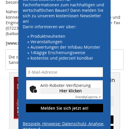
besonders interessant.
Fachinformationen zum nachhaltigen und
wirtschaftlichen Bauen? Dann melden Sie
Nähere Informationen zu Balkonlösungen im Bestand
sich zu unserem kostenlosen Newsletter
können Interessierte direkt beim Projektteam „Vertrieb und
an!
Engineering Balkonsysteme“ von Schöck: bestellbar per Fax
Darin informieren wir über:
(07223/967 421) oder per E-Mail
(balkonsysteme@schoeck.de).
» Produktneuheiten
» Veranstaltungen
[www.schoeck.de]
» Auswertungen der Infobau Münster
» 14tägige Erscheinungsweise
Die schnelle Montage der Balkone hatte bei der
» kostenlos und jederzeit kündbar
Sanierung eine hohe Priorität
Dieser Artikel erschien in
Anti-Roboter-Verifizierung
THIS 7-8/2010
Hier klicken
Friendly
Captcha ⇗
Ressort: Bautechnik
Melden Sie sich jetzt an!
Abonnement
Beispiele, Hinweise: Datenschutz, Analyse,