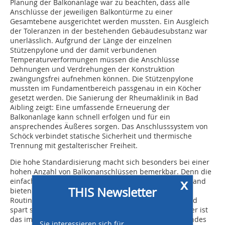
Planung der Balkonanlage war zu beachten, dass alle
Anschlüsse der jeweiligen Balkontürme zu einer
Gesamtebene ausgerichtet werden mussten. Ein Ausgleich
der Toleranzen in der bestehenden Gebäudesubstanz war
unerlässlich. Aufgrund der Länge der einzelnen
Stützenpylone und der damit verbundenen
Temperaturverformungen müssen die Anschlüsse
Dehnungen und Verdrehungen der Konstruktion
zwängungsfrei aufnehmen können. Die Stützenpylone
mussten im Fundamentbereich passgenau in ein Köcher
gesetzt werden. Die Sanierung der Rheumaklinik in Bad
Aibling zeigt: Eine umfassende Erneuerung der
Balkonanlage kann schnell erfolgen und für ein
ansprechendes Äußeres sorgen. Das Anschlusssystem von
Schöck verbindet statische Sicherheit und thermische
Trennung mit gestalterischer Freiheit.
Die hohe Standardisierung macht sich besonders bei einer
hohen Anzahl von Balkonanschlüssen bemerkbar. Denn die
x
einfache Kalkulation und der einmalige Planungsaufwand
THIS Newsletter
bieten dann enormes Einsparpotential. Die erzeugte
Routine verkürzt die Montagezeit auf der Baustelle und
spart somit weitere Kosten. Für den Immobilienbesitzer ist
das im Hinblick auf die Kosten des Sanierungsleerstandes
Sie interessieren sich für