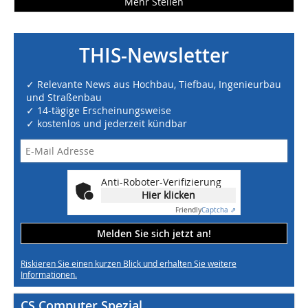
Mehr Stellen
THIS-Newsletter
✓ Relevante News aus Hochbau, Tiefbau, Ingenieurbau
und Straßenbau
✓ 14-tägige Erscheinungsweise
✓ kostenlos und jederzeit kündbar
Anti-Roboter-Verifizierung
Hier klicken
Friendly
Captcha ⇗
Melden Sie sich jetzt an!
Riskieren Sie einen kurzen Blick und erhalten Sie weitere
Informationen.
CS Computer Spezial