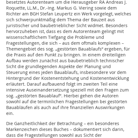
besetztes Autorenteam um die Herausgeber RA Andreas J.
Roquette, LL.M., Dr.-Ing. Markus G. Viering sowie dem
Richter am BGH Stefan Leupertz ein Werk vorgelegt, welches
sich schwerpunktmäßig dem Thema der Bauzeit aus
juristischer und baubetrieblicher Sicht widmet. Besonders
hervorzuheben ist, dass es dem Autorenteam gelingt mit
wissenschaftlichem Tiefgang die Probleme und
Fragestellungen, die sich – aus dem oftmals komplexen –
Themengebiet des sog. „gestörten Bauablaufs“ ergeben, für
die Praxis auf den Punkt zu bringen. In einem dreiteiligen
Aufbau werden zunächst aus baubetrieblich technischer
Sicht die grundlegenden Aspekte der Planung und
Steuerung eines jeden Bauablaufs, insbesondere vor dem
Hintergrund der Kostenentstehung und Kostenentwicklung
erläutert. Darauf aufbauend folgt im zweiten Teil eine
intensive Auseinandersetzung speziell mit den Fragen zum
sog. „gestörten Bauablauf“. Hierbei gehen die Autoren
sowohl auf die terminlichen Fragestellungen bei gestörten
Bauabläufen als auch auf ihre finanziellen Auswirkungen
ein.
Die Ganzheitlichkeit der Betrachtung – ein besonderes
Markenzeichen dieses Buches – dokumentiert sich darin,
dass die Fragestellungen sowohl aus Sicht der