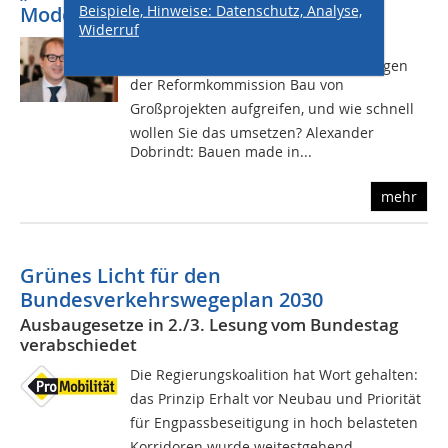
Beispiele, Hinweise: Datenschutz, Analyse,
Modernisierungsschub“
Widerruf
tHIS-Magazin: Was will die
Bundesregierung von den Empfehlungen
der Reformkommission Bau von
Großprojekten aufgreifen, und wie schnell
wollen Sie das umsetzen? Alexander
Dobrindt: Bauen made in...
mehr
Grünes Licht für den
Bundesverkehrswegeplan 2030
Ausbaugesetze in 2./3. Lesung vom Bundestag
verabschiedet
Die Regierungskoalition hat Wort gehalten:
das Prinzip Erhalt vor Neubau und Priorität
für Engpassbeseitigung in hoch belasteten
Korridoren wurde weitestgehend