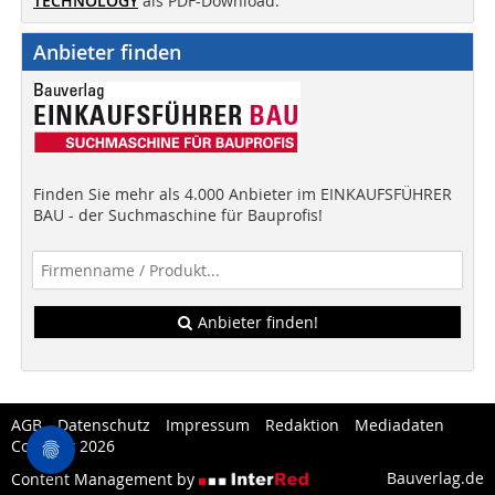
TECHNOLOGY
als PDF-Download.
Anbieter finden
Finden Sie mehr als 4.000 Anbieter im EINKAUFSFÜHRER
BAU - der Suchmaschine für Bauprofis!
Anbieter finden!
AGB
Datenschutz
Impressum
Redaktion
Mediadaten
Copytest 2026
Bauverlag.de
Content Management by