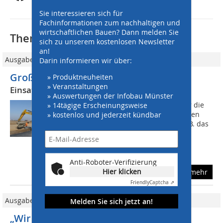
Sie interessieren sich für
Fachinformationen zum nachhaltigen und
wirtschaftlichen Bauen? Dann melden Sie
Thematisch passende Artikel:
sich zu unserem kostenlosen Newsletter
an!
Ausgabe 7-8/2011
Darin informieren wir über:
Großbaustelle Landebahn Nordwest
» Produktneuheiten
» Veranstaltungen
Einsatzparadies für robuste Baumaschinen
» Auswertungen der Infobau Münster
Um den Beginn der Betonarbeiten für die
» 14tägige Erscheinungsweise
neue Landebahn zu ermöglichen, waren
» kostenlos und jederzeit kündbar
umfangreiche Vorbereitungen wie z. B. das
Abholzen zahlreicher umliegender
Waldflächen notwendig. Erst danach
konnten...
Anti-Roboter-Verifizierung
Hier klicken
mehr
Friendly
Captcha ⇗
Ausgabe 02/2016
Melden Sie sich jetzt an!
„Wir geben Deutschland einen