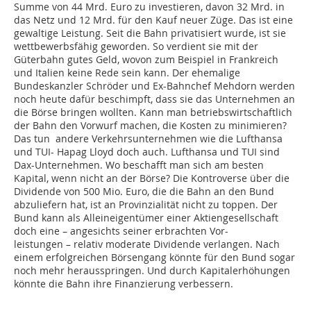
Summe von 44 Mrd. Euro zu investieren, davon 32 Mrd. in
das Netz und 12 Mrd. für den Kauf neuer Züge. Das ist eine
gewaltige Leistung. Seit die Bahn privatisiert wurde, ist sie
wettbewerbsfähig geworden. So verdient sie mit der
Güterbahn gutes Geld, wovon zum Beispiel in Frankreich
und Italien keine Rede sein kann. Der ehemalige
Bundeskanzler Schröder und Ex-Bahnchef Mehdorn werden
noch heute dafür beschimpft, dass sie das Unternehmen an
die Börse bringen wollten. Kann man betriebswirtschaftlich
der Bahn den Vorwurf machen, die Kosten zu minimieren?
Das tun andere Verkehrsunternehmen wie die Lufthansa
und TUI- Hapag Lloyd doch auch. Lufthansa und TUI sind
Dax-Unternehmen. Wo beschafft man sich am besten
Kapital, wenn nicht an der Börse? Die Kontroverse über die
Dividende von 500 Mio. Euro, die die Bahn an den Bund
abzuliefern hat, ist an Provinzialität nicht zu toppen. Der
Bund kann als Alleineigentümer einer Aktiengesellschaft
doch eine – angesichts seiner erbrachten Vor-
leistungen – relativ moderate Dividende verlangen. Nach
einem erfolgreichen Börsengang könnte für den Bund sogar
noch mehr herausspringen. Und durch Kapitalerhöhungen
könnte die Bahn ihre Finanzierung verbessern.