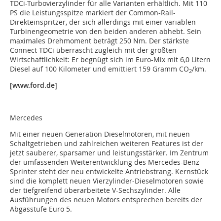
TDCi-Turbovierzylinder für alle Varianten erhältlich. Mit 110
PS die Leistungsspitze markiert der Common-Rail-
Direkteinspritzer, der sich allerdings mit einer variablen
Turbinengeometrie von den beiden anderen abhebt. Sein
maximales Drehmoment beträgt 250 Nm. Der stärkste
Connect TDCi überrascht zugleich mit der größten
Wirtschaftlichkeit: Er begnügt sich im Euro-Mix mit 6,0 Litern
Diesel auf 100 Kilometer und emittiert 159 Gramm CO
/km.
2
[www.ford.de]
Mercedes
Mit einer neuen Generation Dieselmotoren, mit neuen
Schaltgetrieben und zahlreichen weiteren Features ist der
jetzt sauberer, sparsamer und leistungsstärker. Im Zentrum
der umfassenden Weiterentwicklung des Mercedes-Benz
Sprinter steht der neu entwickelte Antriebstrang. Kernstück
sind die komplett neuen Vierzylinder-Dieselmotoren sowie
der tiefgreifend überarbeitete V-Sechszylinder. Alle
Ausführungen des neuen Motors entsprechen bereits der
Abgasstufe Euro 5.