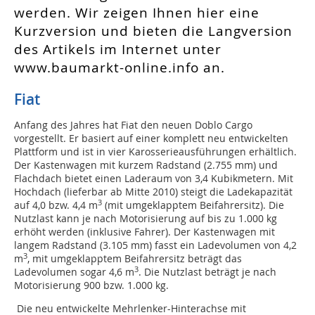
werden. Wir zeigen Ihnen hier eine
Kurzversion und bieten die Langversion
des Artikels im Internet unter
www.baumarkt-online.info an.
Fiat
Anfang des Jahres hat Fiat den neuen Doblo Cargo
vorgestellt. Er basiert auf einer komplett neu entwickelten
Plattform und ist in vier Karosserieausführungen erhältlich.
Der Kastenwagen mit kurzem Radstand (2.755 mm) und
Flachdach bietet einen Laderaum von 3,4 Kubikmetern. Mit
Hochdach (lieferbar ab Mitte 2010) steigt die Ladekapazität
3
auf 4,0 bzw. 4,4 m
(mit umgeklapptem Beifahrersitz). Die
Nutzlast kann je nach Motorisierung auf bis zu 1.000 kg
erhöht werden (inklusive Fahrer). Der Kastenwagen mit
langem Radstand (3.105 mm) fasst ein Ladevolumen von 4,2
3
m
, mit umgeklapptem Beifahrersitz beträgt das
3
Ladevolumen sogar 4,6 m
. Die Nutzlast beträgt je nach
Motorisierung 900 bzw. 1.000 kg.
Die neu entwickelte Mehrlenker-Hinterachse mit