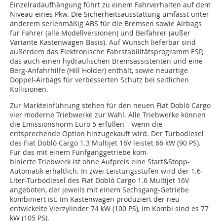
Einzelradaufhängung führt zu einem Fahrverhalten auf dem
Niveau eines Pkw. Die Sicherheitsausstattung umfasst unter
anderem serienmäßig ABS für die Bremsen sowie Airbags
für Fahrer (alle Modellversionen) und Beifahrer (außer
Variante Kastenwagen Basis). Auf Wunsch lieferbar sind
außerdem das Elektronische Fahrstabilitätsprogramm ESP,
das auch einen hydraulischen Bremsassistenten und eine
Berg-Anfahrhilfe (Hill Holder) enthält, sowie neuartige
Doppel-Airbags für verbesserten Schutz bei seitlichen
Kollisionen.
Zur Markteinführung stehen für den neuen Fiat Doblò Cargo
vier moderne Triebwerke zur Wahl. Alle Triebwerke können
die Emissionsnorm Euro 5 erfüllen – wenn die
entsprechende Option hinzugekauft wird. Der Turbodiesel
des Fiat Doblò Cargo 1.3 Multijet 16V leistet 66 kW (90 PS).
Für das mit einem Fünfganggetriebe kom-
binierte Triebwerk ist ohne Aufpreis eine Start&Stopp-
Automatik erhältlich. In zwei Leistungsstufen wird der 1.6-
Liter-Turbodiesel des Fiat Doblò Cargo 1.6 Multijet 16V
angeboten, der jeweils mit einem Sechsgang-Getriebe
kombiniert ist. Im Kastenwagen produziert der neu
entwickelte Vierzylinder 74 kW (100 PS), im Kombi sind es 77
kW (105 PS).