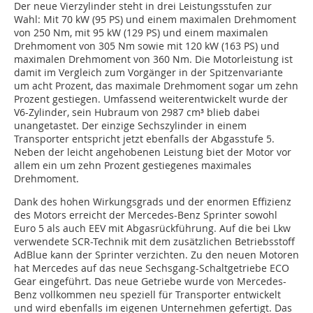
Der neue Vierzylinder steht in drei Leistungsstufen zur
Wahl: Mit 70 kW (95 PS) und einem maximalen Drehmoment
von 250 Nm, mit 95 kW (129 PS) und einem maximalen
Drehmoment von 305 Nm sowie mit 120 kW (163 PS) und
maximalen Drehmoment von 360 Nm. Die Motorleistung ist
damit im Vergleich zum Vorgänger in der Spitzenvariante
um acht Prozent, das maximale Drehmoment sogar um zehn
Prozent gestiegen. Umfassend weiterentwickelt wurde der
V6-Zylinder, sein Hubraum von 2987 cm³ blieb dabei
unangetastet. Der einzige Sechszylinder in einem
Transporter entspricht jetzt ebenfalls der Abgasstufe 5.
Neben der leicht angehobenen Leistung biet der Motor vor
allem ein um zehn Prozent gestiegenes maximales
Drehmoment.
Dank des hohen Wirkungsgrads und der enormen Effizienz
des Motors erreicht der Mercedes-Benz Sprinter sowohl
Euro 5 als auch EEV mit Abgasrückführung. Auf die bei Lkw
verwendete SCR-Technik mit dem zusätzlichen Betriebsstoff
AdBlue kann der Sprinter verzichten. Zu den neuen Motoren
hat Mercedes auf das neue Sechsgang-Schaltgetriebe ECO
Gear eingeführt. Das neue Getriebe wurde von Mercedes-
Benz vollkommen neu speziell für Transporter entwickelt
und wird ebenfalls im eigenen Unternehmen gefertigt. Das