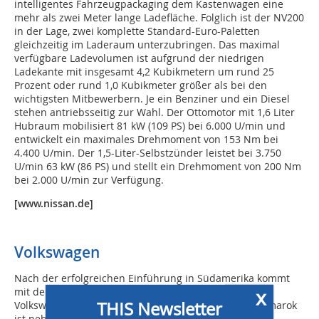
intelligentes Fahrzeugpackaging dem Kastenwagen eine
mehr als zwei Meter lange Ladefläche. Folglich ist der NV200
in der Lage, zwei komplette Standard-Euro-Paletten
gleichzeitig im Laderaum unterzubringen. Das maximal
verfügbare Ladevolumen ist aufgrund der niedrigen
Ladekante mit insgesamt 4,2 Kubikmetern um rund 25
Prozent oder rund 1,0 Kubikmeter größer als bei den
wichtigsten Mitbewerbern. Je ein Benziner und ein Diesel
stehen antriebsseitig zur Wahl. Der Ottomotor mit 1,6 Liter
Hubraum mobilisiert 81 kW (109 PS) bei 6.000 U/min und
entwickelt ein maximales Drehmoment von 153 Nm bei
4.400 U/min. Der 1,5-Liter-Selbstzünder leistet bei 3.750
U/min 63 kW (86 PS) und stellt ein Drehmoment von 200 Nm
bei 2.000 U/min zur Verfügung.
[www.nissan.de]
Volkswagen
Nach der erfolgreichen Einführung in Südamerika kommt
x
mit dem Amarok jetzt der erste Allrad-Pickup von
THIS Newsletter
Volkswagen auch nach Deutschland. Der viertürige Amarok
ist neben der Grundversion in den beiden