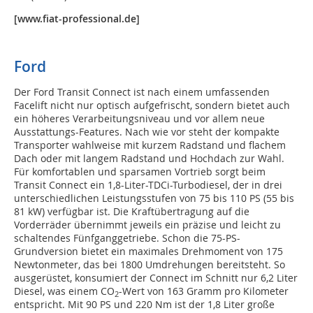
[www.fiat-professional.de]
Ford
Der Ford Transit Connect ist nach einem umfassenden
Facelift nicht nur optisch aufgefrischt, sondern bietet auch
ein höheres Verarbeitungsniveau und vor allem neue
Ausstattungs-Features. Nach wie vor steht der kompakte
Transporter wahlweise mit kurzem Radstand und flachem
Dach oder mit langem Radstand und Hochdach zur Wahl.
Für komfortablen und sparsamen Vortrieb sorgt beim
Transit Connect ein 1,8-Liter-TDCi-Turbodiesel, der in drei
unterschiedlichen Leistungsstufen von 75 bis 110 PS (55 bis
81 kW) verfügbar ist. Die Kraftübertragung auf die
Vorderräder übernimmt jeweils ein präzise und leicht zu
schaltendes Fünfganggetriebe. Schon die 75-PS-
Grundversion bietet ein maximales Drehmoment von 175
Newtonmeter, das bei 1800 Umdrehungen bereitsteht. So
ausgerüstet, konsumiert der Connect im Schnitt nur 6,2 Liter
Diesel, was einem CO
-Wert von 163 Gramm pro Kilometer
2
entspricht. Mit 90 PS und 220 Nm ist der 1,8 Liter große