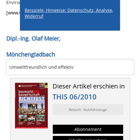
Environmentally Friendly Vehicle).
Beispiele, Hinweise: Datenschutz, Analyse,
[www.volkswagen-nutzfahrzeuge.de]
Widerruf
Dipl.-Ing. Olaf Meier,
Mönchengladbach
Umweltfreundlich und effektiv
Dieser Artikel erschien in
THIS 06/2010
Ressort: Nutzfahrzeuge
Abonnement