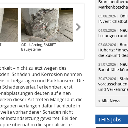
Branchentheme
Markenbotschaf
Onli
05.08.2026 |
INvent-Chatbot
Neue
04.08.2026 |
Lösungen rund 
Bun
T
©Dirk Arning, SAKRET
©Dirk Arning, SAKRET
03.08.2026 |
Bausysteme
Bausysteme
Hubertz: "Inno
die Zukunft de
Neue
31.07.2026 |
hkeit – nicht zuletzt wegen des
Bauabfälle kö
resden. Schäden und Korrosion nehmen
Sta
30.07.2026 |
ie in Tiefgaragen und Parkhäusern. Die
vorausschauend
en Schadensverlauf erkennbar, erst
und Verkehrsn
tonabplatzungen deuten auf einen
rken dieser Art treten Mängel auf, die
» Alle News
orgaben verlangen dafür Fachleute in
gweite vorhandener Schäden nicht
er Instandsetzung gewartet. Bei der
THIS Jobs
uppe übernahm die spezialisierte