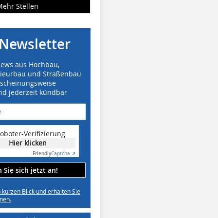
Mehr Stellen
Newsletter
News aus Hochbau,
nieurbau und Straßenbau
rscheinungsweise
nd jederzeit kündbar
oboter-Verifizierung
Hier klicken
Friendly
Captcha ⇗
Sie sich jetzt an!
n kurzen Blick und erhalten Sie
nen.