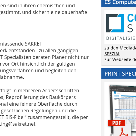
CS Computer
n sind in ihren chemischen und
gestimmt, und sichern eine dauerhafte
umfassende SAKRET
zu den Mediad
rk entstanden - zu allen gängigen
SPEZIAL
Spezialisten beraten Planer nicht nur
zur Webseite 
vor Ort hinsichtlich der gültigen
ungsverfahren und begleiten den
PRINT SPEC
ndabnahme.
olgt in mehreren Arbeitsschritten.
s, Reprofilierung des Baukörpers
nal eine feinere Oberfläche durch
 gesetzlichen Regelungen und die
T BIS-Fibel“ zusammengestellt, die per
ting@sakret.net