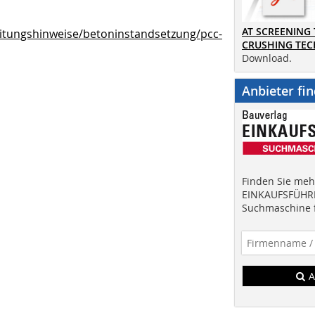
AT SCREENING
itungshinweise/betoninstandsetzung/pcc-
CRUSHING TE
Download.
Anbieter fi
Finden Sie mehr
EINKAUFSFÜHRE
Suchmaschine f
A