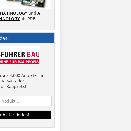
 TECHNOLOGY
und
AT
CHNOLOGY
als PDF-
nden
 als 4.000 Anbieter im
R BAU - der
ür Bauprofis!
nbieter finden!