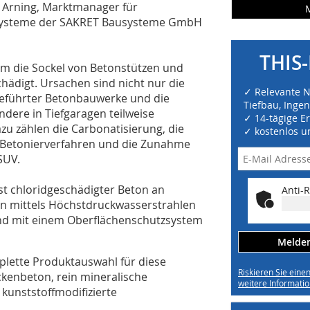
k Arning, Marktmanager für
lsysteme der SAKRET Bausysteme GmbH
THIS-
em die Sockel von Betonstützen und
hädigt. Ursachen sind nicht nur die
✓ Relevante 
eführter Betonbauwerke und die
Tiefbau, Inge
ndere in Tiefgaragen teilweise
✓ 14-tägige E
u zählen die Carbonatisierung, die
✓ kostenlos u
t, Betonierverfahren und die Zunahme
SUV.
st chloridgeschädigter Beton an
Anti-R
n mittels Höchstdruckwasserstrahlen
end mit einem Oberflächenschutzsystem
Melden 
mplette Produktauswahl für diese
Riskieren Sie eine
kenbeton, rein mineralische
weitere Informatio
kunststoffmodifizierte