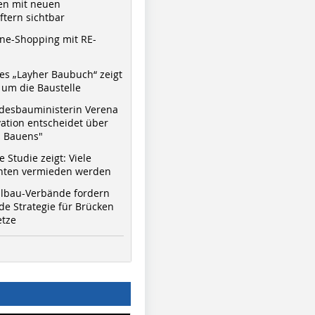
n mit neuen
tern sichtbar
ne-Shopping mit RE-
s „Layher Baubuch“ zeigt
um die Baustelle
desbauministerin Verena
©Dirk Arning, SAKRET
©HanseMerkur
©HanseMe
Bausysteme
Versicherungsgruppe
Versicher
vation entscheidet über
s Bauens"
 Studie zeigt: Viele
nnten vermieden werden
hlbau-Verbände fordern
e Strategie für Brücken
etze