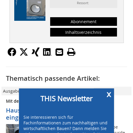
Ressort:
Abonnement
Inhaltsverzeichnis
Thematisch passende Artikel:
Ausgabe 01/2017
x
THIS Newsletter
Mit den richtigen Formteilen erfolgreich
Hausanschlüsse sohlengleich
eingebunden
Sie interessieren sich für
Fachinformationen zum nachhaltigen und
Im Auftrag der Ahlener Umweltbetriebe
wirtschaftlichen Bauen? Dann melden Sie
Stadtentwässerung und Straßenbau wurde