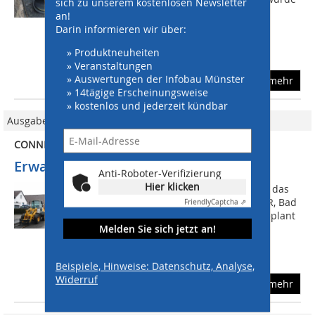
sich zu unserem kostenlosen Newsletter
die Gröschler Bauprojekt GmbH aus
an!
Gütersloh mit der Bauausführung
Darin informieren wir über:
beauftragt. Während in die
» Produktneuheiten
sanierungsbedürftige...
» Veranstaltungen
» Auswertungen der Infobau Münster
mehr
» 14tägige Erscheinungsweise
» kostenlos und jederzeit kündbar
Ausgabe 10/2012
CONNEX- UND HS-KANALROHRE
Erwartungen voll erfüllt
Anti-Roboter-Verifizierung
Hier klicken
Denn bei den Maßnahmen, die durch das
Ingenieurbüro Battenberg & Koch GbR, Bad
Friendly
Captcha ⇗
Hersfeld, im Auftrag der Gemeinde geplant
Melden Sie sich jetzt an!
wurden, werden auf einer
Gesamtleitungsstrecke von 1.500 m
erstmals...
Beispiele, Hinweise: Datenschutz, Analyse,
Widerruf
mehr